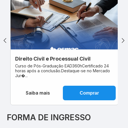
Direito Civil e Processual Civil
D
Curso de Pós-Graduação EAD360hCertificado 24
Cu
horas após a conclusão.Destaque-se no Mercado
ho
Jur�...
co
Saiba mais
Comprar
FORMA DE INGRESSO