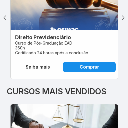
Direito Previdenciário
E
Curso de Pós-Graduação EAD
Cu
360h
4
Certificado 24 horas após a conclusão.
Ce
Saiba mais
Comprar
CURSOS MAIS VENDIDOS