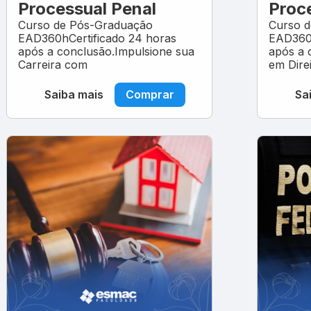
Processual Penal
Proce
Curso de Pós-Graduação
Curso 
EAD360hCertificado 24 horas
EAD360h
após a conclusão.Impulsione sua
após a 
Carreira com
em Dire
Saiba mais
Comprar
Sa