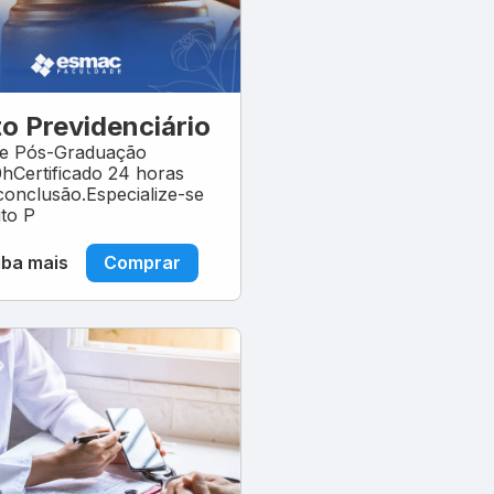
to Previdenciário
de Pós-Graduação
Certificado 24 horas
conclusão.Especialize-se
ito P
iba mais
Comprar