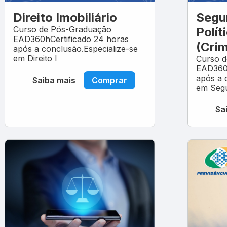
Direito Imobiliário
Segu
Curso de Pós-Graduação
Polít
EAD360hCertificado 24 horas
(Crim
após a conclusão.Especialize-se
em Direito I
Curso 
EAD360h
após a 
Saiba mais
Comprar
em Seg
Sa