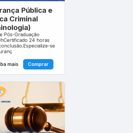
rança Pública e
ica Criminal
inologia)
de Pós-Graduação
Certificado 24 horas
conclusão.Especialize-se
uranç
iba mais
Comprar